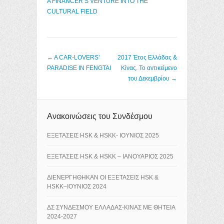
A FINANCER’S VENTURE INTO THE
CULTURAL FIELD
Post navigation
←
A CAR-LOVERS’
2017 Έτος Ελλάδας &
PARADISE IN FENGTAI
Κίνας. Το αντικείμενο
του Δεκεμβρίου
→
Ανακοινώσεις του Συνδέσμου
ΕΞΕΤΑΣΕΙΣ HSK & HSKK- ΙΟΥΝΙΟΣ 2025
ΕΞΕΤΑΣΕΙΣ HSK & HSKK – ΙΑΝΟΥΑΡΙΟΣ 2025
ΔΙΕΝΕΡΓΗΘΗΚΑΝ ΟΙ ΕΞΕΤΑΣΕΙΣ HSK &
HSKK–ΙΟΥΝΙΟΣ 2024
ΔΣ ΣΥΝΔΕΣΜΟΥ ΕΛΛΑΔΑΣ-ΚΙΝΑΣ ΜΕ ΘΗΤΕΙΑ
2024-2027